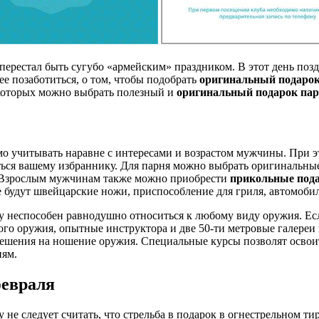
 перестал быть сугубо «армейским» праздником. В этот день по
е позаботиться, о том, чтобы подобрать
оригинальный подарок
 которых можно выбрать полезный и
оригинальный подарок па
мо учитывать наравне с интересами и возрастом мужчины. При 
ться вашему избраннику. Для парня можно выбрать оригинальны
. Взрослым мужчинам также можно приобрести
прикольные пода
будут швейцарские ножи, приспособление для гриля, автомобил
 неспособен равнодушно относиться к любому виду оружия. Есл
го оружия, опытные инструктора и две 50-ти метровые галереи
решения на ношение оружия. Специальные курсы позволят освоит
ням.
февраля
е следует считать, что стрельба в подарок в огнестрельном ти