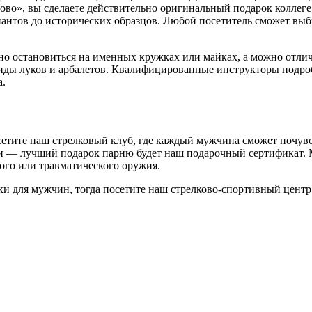
во», вы сделаете действительно оригинальный подарок коллеге
иантов до исторических образцов. Любой посетитель сможет вы
о остановиться на именных кружках или майках, а можно отлич
иды луков и арбалетов. Квалифицированные инструкторы подроб
а.
етите наш стрелковый клуб, где каждый мужчина сможет почувс
ии — лучший подарок парню будет наш подарочный сертификат.
вого или травматического оружия.
и для мужчин, тогда посетите наш стрелково-спортивный центр