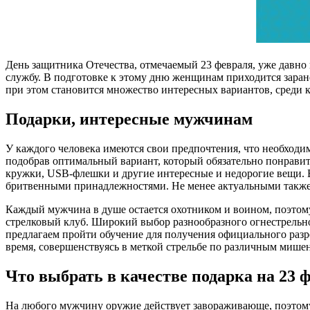
День защитника Отечества, отмечаемый 23 февраля, уже давно
службу. В подготовке к этому дню женщинам приходится заране
при этом становится множество интересных вариантов, среди
Подарки, интересные мужчинам
У каждого человека имеются свои предпочтения, что необходи
подобрав оптимальный вариант, который обязательно понрави
кружки, USB-флешки и другие интересные и недорогие вещи
бритвенными принадлежностями. Не менее актуальными также 
Каждый мужчина в душе остается охотником и воином, поэтому
стрелковый клуб. Широкий выбор разнообразного огнестрельно
предлагаем пройти обучение для получения официального раз
время, совершенствуясь в меткой стрельбе по различным мише
Что выбрать в качестве подарка на 23 
На любого мужчину оружие действует завораживающе, поэтому н